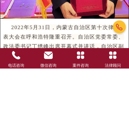
2022年5月31日，内蒙古自治区第十次律师代
表大会在呼和浩特隆重召开。自治区党委常委、
政法委书记丁绣峰出席开幕式并讲话，自治区副
主席、公安厅厅长衡晓帆，自治区高级人民法院
院长杨宗仁，自治区人民检察院检察长李琪林出
电话咨询
微信咨询
案件咨询
法律顾问
席开幕式。自治区司法厅党委书记、厅长白永平
主持会议。
这次大会上全区共有30家律所获得表彰，北
京市炜衡（呼和浩特）律师事务所获得“
全区优
秀
律师事务所
”荣誉称号，
张建忠主任当选内蒙
北京市炜衡（呼和浩特）律师事务所 版权所有
古自治区律师协会第十届理事会
常务理事
。
蒙ICP备18003128号